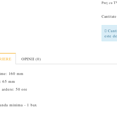
Preț cu T
Cantitate
Canti
este d
RIERE
OPINII (0)
time: 160 mm
: 65 mm
 ardere: 50 ore
nda minima - 1 bax