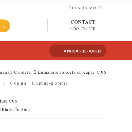
CONTUL MEU
CONTACT
0767.751.570
0 PRODUS(E) - 0,00LEI
manari Candela
Lumanare candela cu capac C 06
0 opinii
Spune-ţi opinia
dus:
C06
ilitate:
În Stoc
i