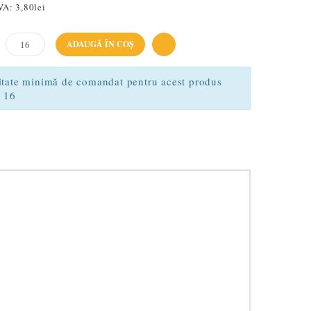
VA:
3,80lei
ADAUGĂ ÎN COŞ
tate minimă de comandat pentru acest produs
e 16