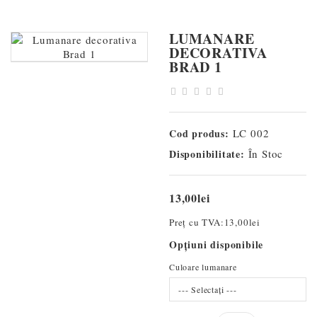
LUMANARE
DECORATIVA
BRAD 1
Cod produs:
LC 002
Disponibilitate:
În Stoc
13,00lei
Preț cu TVA:
13,00lei
Opţiuni disponibile
Culoare lumanare
--- Selectaţi ---