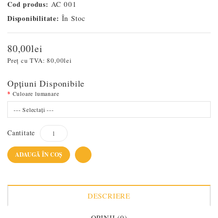
Cod produs:
AC 001
Disponibilitate:
În Stoc
80,00lei
Preț cu TVA:
80,00lei
Opţiuni Disponibile
Culoare lumanare
--- Selectaţi ---
Cantitate
ADAUGĂ ÎN COŞ
DESCRIERE
OPINII (0)